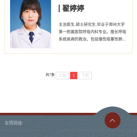
翟婷婷
主治医生,硕士研究生,毕业于郑州大学
第一附属医院呼吸内科专业。擅长呼吸
系统疾病的救治，包括慢性阻塞性肺疾
病、哮喘、肺部感染、支气管扩张症、
胸腔积液、肺栓塞、肺癌、呼吸衰竭等
呼吸系统疾病。
共7条
上页
1
下页
友情链接: