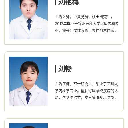
刘艳梅
肺结节等常见病的诊治，熟练掌握了
CT或B超引导下肺穿刺、床旁气管镜、
主治医师，中共党员，硕士研究生，
无创呼吸机使用等基本技能操作；
2017年毕业于锦州医科大学呼吸内科专
2020年在武汉大学人民医院东院区重
业。擅长：慢性咳嗽、慢性阻塞性肺疾
症监护病房，...
病、哮喘、肺部感染、重症肺炎、支气
管扩张症、胸腔积液、肺栓塞、肺癌、
呼吸衰竭等呼吸系统疾病。多次参与呼
吸危重症的救治，对危重症病人的救治
有较丰富的经验。
刘畅
主治医师，硕士研究生，毕业于郑州大
学内科学专业。擅长呼吸系统疾病的诊
治，包括肺结节，支气管哮喘、肺部感
染、支气管扩张症、胸腔积液、肺栓
塞、肺癌等呼吸系统疾病的诊断及治
疗。