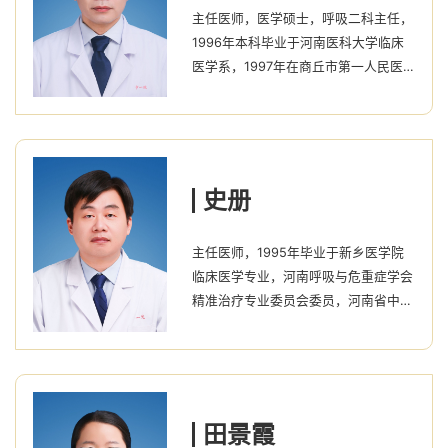
主任医师，医学硕士，呼吸二科主任，
1996年本科毕业于河南医科大学临床
医学系，1997年在商丘市第一人民医院
工作至今，2009年硕士研究生毕业于
郑州大学第一临床医学院呼吸病专业，
对肺炎、慢阻肺、支气管哮喘、间质性
肺炎、肺间质纤维化、肺癌、肺结节、
肺栓塞、肺结核、胸水、咯血、咳嗽、
史册
发热等病症的诊治具有丰富的临床经
验，对内科系统疾病具有较强的诊断和
主任医师，1995年毕业于新乡医学院
鉴别诊断能力，熟练掌握本专业各种临
临床医学专业，河南呼吸与危重症学会
床操作技能。获河南省住院医师规范化
精准治疗专业委员会委员，河南省中西
培训优秀带教老师、...
医结合学会呼吸分会委员，曾获河南省
新长征突击手，商丘市青年岗位能手等
荣誉称号，曾于2005-2006年在北京
协和医院呼吸内科进修学习，2011年晋
升呼吸内科专业副主任医师，于本院从
田景霞
事呼吸及危重症专业临床工作27年，发