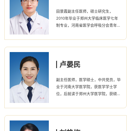
表专业论文20余篇，对慢阻肺、支气管
田景霞副主任医师，硕士研究生，
哮喘、肺癌、重症肺炎、呼吸衰竭、肺
2010年毕业于郑州大学临床医学七年
纤维化、肺血管病等呼吸系统常见、...
制专业，河南省医学会呼吸分会青年委
员会委员。从事呼吸与危重症工作10余
年，2015年参加全国危重症培训，
2017年在上海瑞金医院呼吸与危重症医
学科进修学习，擅长慢性咳嗽、支气管
哮喘、慢性阻塞性肺疾病、肺部感染、
卢晏民
肺癌、呼吸衰竭等呼吸系统常见病及危
重症的救治。先后发表中华牌、国家核
副主任医师，医学硕士，中共党员，毕
心期刊论文近10篇。
业于河南大学医学院，获医学学士学
位，后就读于郑州大学医学院，获硕士
学历。2007年参加工作至今，2019年
在广州呼吸健康研究院钟南山院士团队
进修，擅长呼吸衰竭、不明原因发热、
慢性阻塞性肺疾病、肺心病、支气管扩
张症、间质性肺病、肺癌、慢性咳嗽、