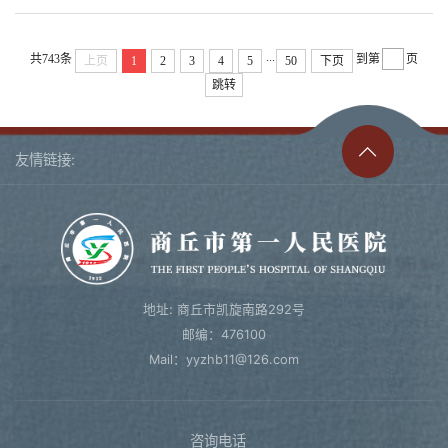
...
共743条
到第
页
上页
1
2
3
4
5
50
下页
跳转
友情链接:
地址: 商丘市凯旋南路292号
邮编：476100
Mail：yyzhb11@126.com
咨询电话