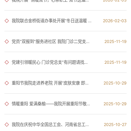
我院联合金桥街道办事处开展“冬日送温暖 关爱环卫工”慰问活动
2026-02-03
党员"双报到"服务进社区 我院门诊二党支部携手香君社区开展环境整治与防病消杀活动
2025-11-19
党建引领暖民心 门诊党总支"有问题请找我"打造党员服务红色名片
2025-11-19
重阳节我院走进养老院 开展“皮肤安康 即刻守护”科普义诊活动
2025-10-29
情暖重阳 爱满桑榆——我院开展重阳节敬老爱老主题慰问活动
2025-10-29
我院在庆祝中华全国总工会、河南省总工会成立100周年商丘市职工羽毛球比赛中斩获佳绩
2025-10-27