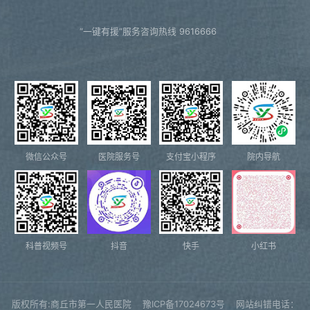
“一键有援”服务咨询热线 9616666
微信公众号
医院服务号
支付宝小程序
院内导航
科普视频号
抖音
快手
小红书
版权所有:商丘市第一人民医院
豫ICP备17024673号
网站纠错电话：