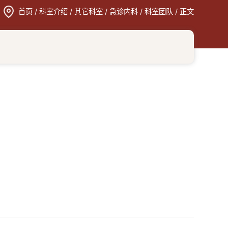
首页
/
科室介绍
/
其它科室
/
急诊内科
/
科室团队
/ 正文