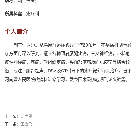
职称：
副主任医师
所属科室：
疼痛科
个人简介
副主任医师。从事麻醉疼痛诊疗工作20余年，在疼痛机制与治
疗方面有深入研究，擅长各种颈肩腰腿疼痛，三叉神经痛，带状疱
疹性神经痛，癌痛，软组织疼痛，头面部疼痛及面肌痉挛等综合诊
治，专注于肌骨超声、DSA及CT引导下的疼痛微创介入治疗。曾于
河南省人民医院疼痛科进修学习，发表国家级核心期刊论文数篇。
上一条：
刘立鹏
下一条：
王雪飞