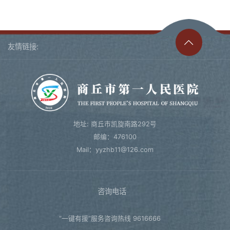
友情链接:
地址: 商丘市凯旋南路292号
邮编：476100
Mail：yyzhb11@126.com
咨询电话
“一键有援”服务咨询热线 9616666