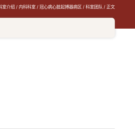
科室介绍
/
内科科室
/
冠心病心脏起搏器病区
/
科室团队
/ 正文